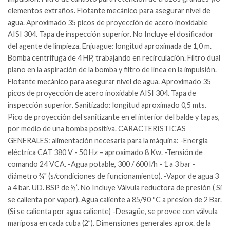
elementos extraños. Flotante mecánico para asegurar nivel de
agua. Aproximado 35 picos de proyección de acero inoxidable
AISI 304. Tapa de inspección superior. No Incluye el dosificador
del agente de limpieza. Enjuague: longitud aproximada de 1,0 m.
Bomba centrifuga de 4 HP, trabajando en recirculación. Filtro dual
plano en la aspiración de la bomba y filtro de línea en la impulsión.
Flotante mecánico para asegurar nivel de agua. Aproximado 35
picos de proyección de acero inoxidable AISI 304. Tapa de
inspección superior. Sanitizado: longitud aproximado 0,5 mts.
Pico de proyección del sanitizante en el interior del balde y tapas,
por medio de una bomba positiva. CARACTERISTICAS
GENERALES: alimentación necesaria para la máquina: -Energía
eléctrica CAT 380 V - 50 Hz – aproximado 8 Kw. -Tensión de
comando 24 VCA. -Agua potable, 300 / 600 l/h - 1 a 3 bar -
diámetro ¾" (s/condiciones de funcionamiento). -Vapor de agua 3
a 4 bar. UD. BSP de ½”. No Incluye Válvula reductora de presión ( Si
se calienta por vapor). Agua caliente a 85/90 ºC a presion de 2 Bar.
(Si se calienta por agua caliente) -Desagüe, se provee con válvula
mariposa en cada cuba (2”). Dimensiones generales aprox. de la