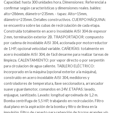
Capacidad: hasta 300 unidades hora. Dimensiones: Referencial a
confirmar según características y dimensiones reales. baldes:
alto=286mm, diámetro=235mm. - tapas: Alto=15mm,
diámetro=235mm. Detalles constructivos. CUERPO MÁQUINA:
se encuentra sobre las cubas de recirculación de cada etapa.
Construida totalmente en acero Inoxidable AISI 304 de espesor
2 mm, terminación exterior 2B. TRASPORTADOR: compuesto
por cadena de inoxidable AISI 304, accionada por motorreductor
de 1 HP, opcional velocidad variable. CAÑERÍAS: totalmente en
acero inoxidable AISI 304, de fácil desarme para realizar tareas de
limpieza. CALENTAMIENTO: por vapor directo o por serpentin
para circulacion de agua caliente. TABLERO ELÉCTRICO:
incorporado en la máquina (opcional exterior a la máquina),
construido en acero inoxidable AISI 304, medidores y
controladores de temperatura, llave seccionadora, arrancador
suave y guardamotor, comandos en 24V. ETAPAS: lavado,
enjuague, sanitizado. Lavado: longitud aproximada de 1,2 m.
Bomba centrifuga de 5,5 HP, trabajando en recirculación. Filtro
dual plano en la aspiración de la bomba y filtro de línea en la
impulsión. Filtro de canasto para retención de trozos grandes y/o